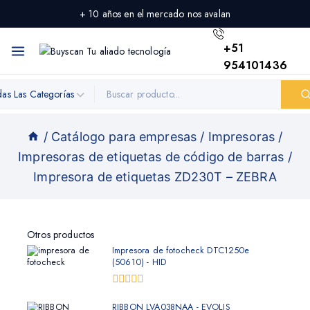
+ 10 años en el mercado nos avalan
+51
954101436
/
Catálogo para empresas
/
Impresoras
/
Impresoras de etiquetas de código de barras
/
Impresora de etiquetas ZD230T – ZEBRA
Otros productos
Impresora de fotocheck DTC1250e
(50610) - HID
0
fuera
RIBBON LVA038NAA - EVOLIS