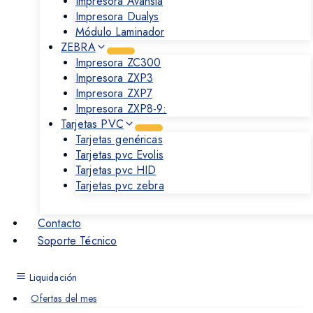
Impresora Avansia
Impresora Dualys
Módulo Laminador
ZEBRA
Impresora ZC300
Impresora ZXP3
Impresora ZXP7
Impresora ZXP8-9:
Tarjetas PVC
Tarjetas genéricas
Tarjetas pvc Evolis
Tarjetas pvc HID
Tarjetas pvc zebra
Contacto
Soporte Técnico
Liquidación
Ofertas del mes