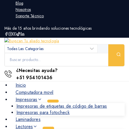
Skip
Blog
to
Nosotros
content
Soporte Técnico
Más de 15 años brindando soluciones tecnológicas
Búsqueda
de:
¿Necesitas ayuda?
+51 954101436
Inicio
Computadora movil
Impresoras
Impresoras de etiquetas de código de barras
Impresoras para fotocheck
Laminadores
Lectores