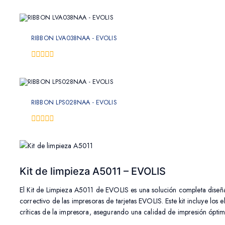
0
fuera
de
5
RIBBON LVA038NAA - EVOLIS
0
fuera
de
5
RIBBON LPS028NAA - EVOLIS
0
fuera
de
5
Kit de limpieza A5011 – EVOLIS
El Kit de Limpieza A5011 de EVOLIS es una solución completa diseñ
correctivo de las impresoras de tarjetas EVOLIS. Este kit incluye los e
críticas de la impresora, asegurando una calidad de impresión óptima