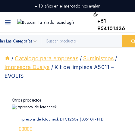
+ 10 años en el mercado nos avalan
+51
954101436
/
Catálogo para empresas
/
Suministros
/
Impresora Dualys
/
Kit de limpieza A5011 –
EVOLIS
Otros productos
Impresora de fotocheck DTC1250e (50610) - HID