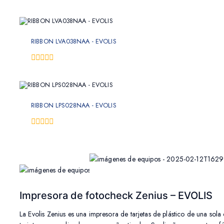
0
fuera
de
5
RIBBON LVA038NAA - EVOLIS
0
fuera
de
5
RIBBON LPS028NAA - EVOLIS
0
fuera
de
5
Impresora de fotocheck Zenius – EVOLIS
La Evolis Zenius es una impresora de tarjetas de plástico de una sola