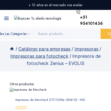
+ 10 años en el mercado nos avalan
+51
954101436
/
Catálogo para empresas
/
Impresoras
/
Impresoras para fotocheck
/
Impresora de
fotocheck Zenius – EVOLIS
Otros productos
Impresora de fotocheck DTC1250e (50610) - HID