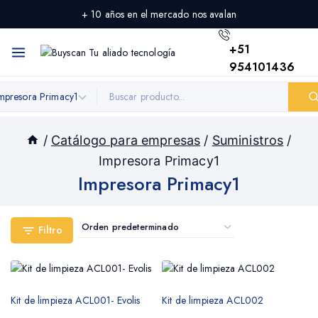
+ 10 años en el mercado nos avalan
+51
954101436
/
Catálogo para empresas
/
Suministros
/
Impresora Primacy1
Impresora Primacy1
Filtro
Kit de limpieza ACL001- Evolis
Kit de limpieza ACL002