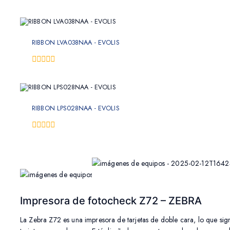
0
fuera
de
5
RIBBON LVA038NAA - EVOLIS
0
fuera
de
5
RIBBON LPS028NAA - EVOLIS
0
fuera
de
5
Impresora de fotocheck Z72 – ZEBRA
La Zebra Z72 es una impresora de tarjetas de doble cara, lo que sig