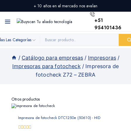
+ 10 años en el mercado nos avalan
+51
954101436
/
Catálogo para empresas
/
Impresoras
/
Impresoras para fotocheck
/
Impresora de
fotocheck Z72 – ZEBRA
Otros productos
Impresora de fotocheck DTC1250e (50610) - HID